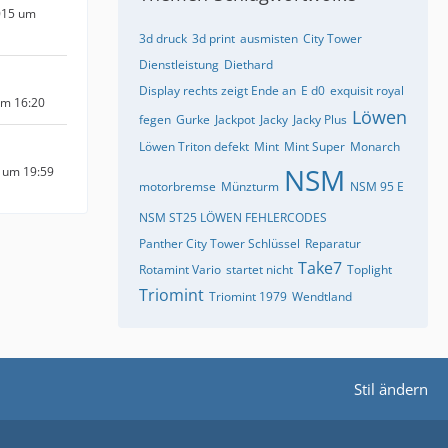
015 um
3d druck
3d print
ausmisten
City Tower
Dienstleistung
Diethard
Display rechts zeigt Ende an
E d0
exquisit royal
um 16:20
Löwen
fegen
Gurke
Jackpot
Jacky
Jacky Plus
Löwen Triton defekt
Mint
Mint Super
Monarch
NSM
5 um 19:59
motorbremse
Münzturm
NSM 95 E
NSM ST25 LÖWEN FEHLERCODES
Panther City Tower Schlüssel
Reparatur
Take7
Rotamint Vario
startet nicht
Toplight
Triomint
Triomint 1979
Wendtland
Stil ändern