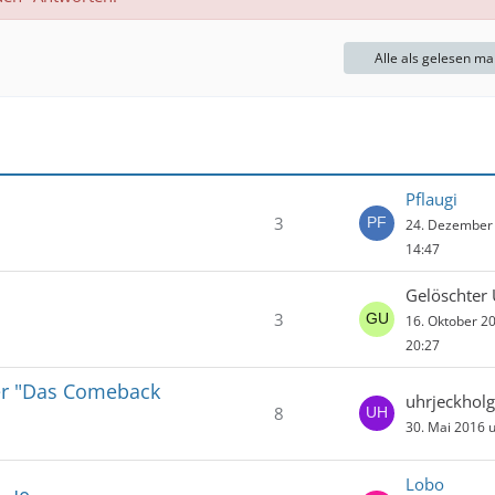
Alle als gelesen ma
Pflaugi
3
24. Dezember
14:47
Gelöschter 
3
16. Oktober 2
20:27
oder "Das Comeback
uhrjeckholg
8
30. Mai 2016 
Lobo