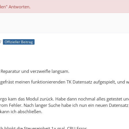
den" Antworten.
7
Offizieller Beitrag
 Reparatur und verzweifle langsam.
gefräst meinen funktionierenden TK Datensatz aufgespielt, und 
, ergo kam das Modul zurück. Habe dann nochmal alles getestet und
rom Fehler. Nach langer Suche habe ich nun ein neuen Datensatz
kann ich abschließen.
ich blinkt die Steuereinheit 1x mal. CPU Error.