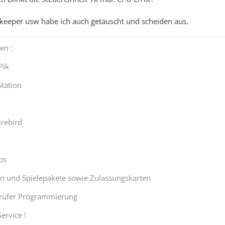
ekeeper usw habe ich auch getauscht und scheiden aus.
en :
Pik
Station
irebird
ps
 und Spielepakete sowie Zulassungskarten
rüfer Programmierung
ervice !