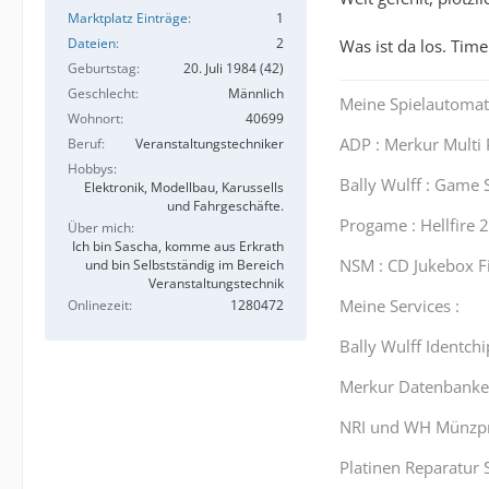
Marktplatz Einträge
1
Dateien
2
Was ist da los. Tim
Geburtstag
20. Juli 1984 (42)
Geschlecht
Männlich
Meine Spielautomat
Wohnort
40699
ADP : Merkur Multi 
Beruf
Veranstaltungstechniker
Hobbys
Bally Wulff : Game 
Elektronik, Modellbau, Karussells
und Fahrgeschäfte.
Progame : Hellfire 2
Über mich
Ich bin Sascha, komme aus Erkrath
NSM : CD Jukebox F
und bin Selbstständig im Bereich
Veranstaltungstechnik
Meine Services :
Onlinezeit
1280472
Bally Wulff Identchi
Merkur Datenbanken
NRI und WH Münzp
Platinen Reparatur S